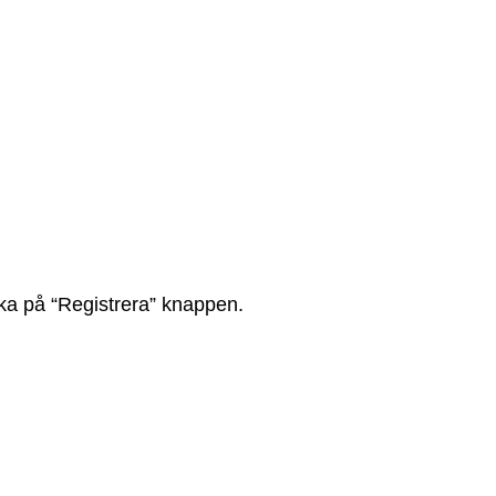
cka på “Registrera” knappen.