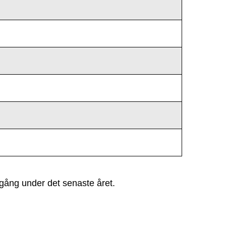
gång under det senaste året.