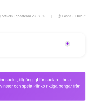
Artikeln uppdaterad 23.07.26
|
Lästid - 1 minut
nospelet, tillgängligt för spelare i hela
vinster och spela Plinko riktiga pengar från