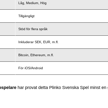
Låg, Medium, Hög
Tillgängligt
Stöd för flera språk
Inkluderar SEK, EUR, m.fl.
Bitcoin, Ethereum, m.fl.
För iOS/Android
ospelare
har provat detta Plinko Svenska Spel minst en 