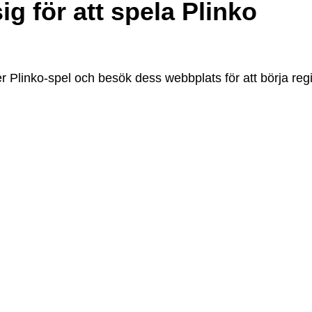
ig för att spela Plinko
er Plinko-spel och besök dess webbplats för att börja reg